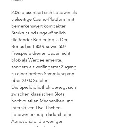
2026 präsentiert sich Locowin als 
vielseitige Casino-Plattform mit 
bemerkenswert kompakter 
Struktur und ungewöhnlich 
fließender Bedienlogik. Der 
Bonus bis 1,850€ sowie 500 
Freispiele dienen dabei nicht 
bloß als Werbeelemente, 
sondern als verlängerter Zugang 
zu einer breiten Sammlung von 
über 2.000 Spielen.
Die Spielbibliothek bewegt sich 
zwischen klassischen Slots, 
hochvolatilen Mechaniken und 
interaktiven Live-Tischen. 
Locowin erzeugt dadurch eine 
Atmosphäre, die weniger 