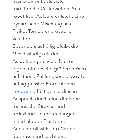
monoton wirkt als viele 
traditionelle Casinoseiten. Statt 
repetitiver Abläufe entsteht eine 
dynamische Mischung aus 
Risiko, Tempo und visueller 
Variation.
Besonders auffällig bleibt die 
Geschwindigkeit der 
Auszahlungen. Viele Nutzer 
legen mittlerweile größeren Wert 
auf stabile Zahlungsprozesse als 
auf aggressive Promotionen. 
Locowin
 erfüllt genau diesen 
Anspruch durch eine direktere 
technische Struktur und 
reduzierte Unterbrechungen 
innerhalb der Plattform.
Auch mobil wirkt das Casino 
überraschend leicht und 