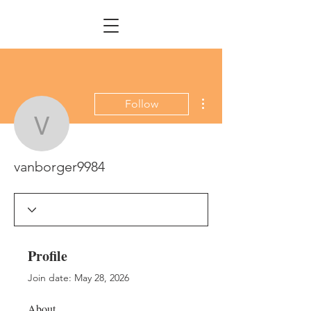
More actions
Follow
vanborger9984
vanborger9984
Profile
Join date: May 28, 2026
About