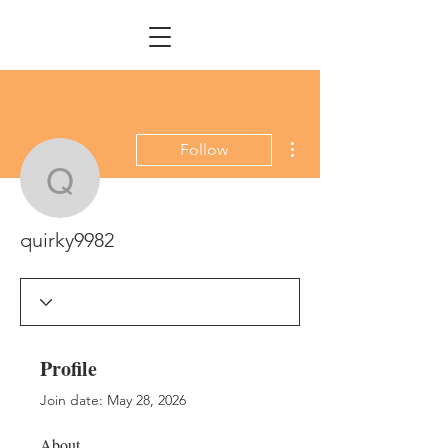
More actions
Follow
quirky9982
quirky9982
Profile
Join date: May 28, 2026
About