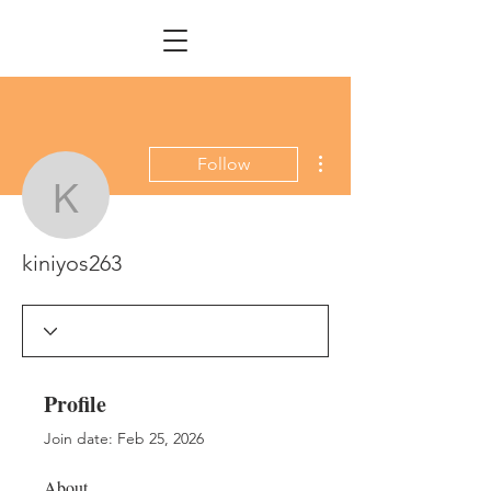
More actions
Follow
kiniyos263
kiniyos263
Profile
Join date: Feb 25, 2026
About